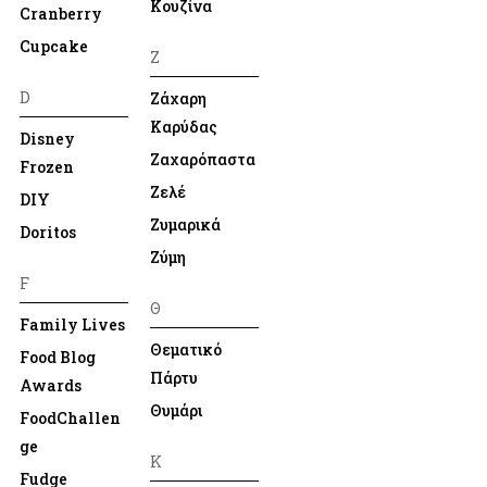
Κουζίνα
Cranberry
Cupcake
Ζ
D
Ζάχαρη
Καρύδας
Disney
Ζαχαρόπαστα
Frozen
Ζελέ
DIY
Ζυμαρικά
Doritos
Ζύμη
F
Θ
Family Lives
Θεματικό
Food Blog
Πάρτυ
Awards
Θυμάρι
FoodChallen
ge
Κ
Fudge