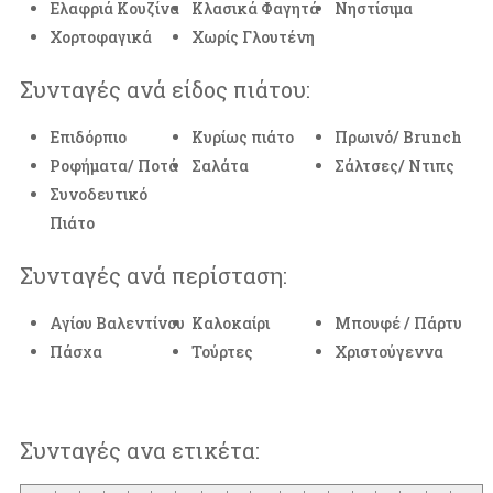
Ελαφριά Κουζίνα
Κλασικά Φαγητά
Νηστίσιμα
Χορτοφαγικά
Χωρίς Γλουτένη
Συνταγές ανά είδος πιάτου:
Επιδόρπιο
Κυρίως πιάτο
Πρωινό/ Brunch
Ροφήματα/ Ποτά
Σαλάτα
Σάλτσες/ Ντιπς
Συνοδευτικό
Πιάτο
Συνταγές ανά περίσταση:
Αγίου Βαλεντίνου
Καλοκαίρι
Μπουφέ / Πάρτυ
Πάσχα
Τούρτες
Χριστούγεννα
Συνταγές ανα ετικέτα: