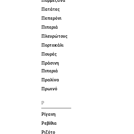
Παρμεζάνα
Πατάτες
Πεπερόνι
Πιπεριά
Πλευρώτους
Πορτοκάλι
Πουρές
Πράσινη
Πιπεριά
Πραλίνα
Πρωινό
Ρ
Ρίγανη
Ρεβίθια
Ριζότο