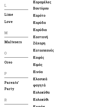
Καραμέλες
L
Βουτύρου
Lime
Καρότο
Love
Καρύδα
Καρύδια
M
Καστανή
Maltesers
Ζάχαρη
Κατασκευές
O
Καφές
Oreo
Κιμάς
Κινόα
P
Κλασικά
Parents'
φαγητά
Party
Κολοκύθα
Κολοκύθι
R
Κονιάκ