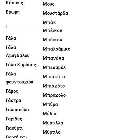
Κάσιους
Μους
Βρώμη
Μουστάρδα
Μπάκ
Γ
Μπέικον
Γάλα
Μπέικον
Γάλα
Μπαλσάμικο
Αμυγδάλου
Μπανάνα
Γάλα Καρύδας
Μπεσαμέλ
Γάλα
Μπισκότα
φουντουκιού
Μπισκότο
Γάμος
Μπρόκολο
Γάστρα
Μπύρα
Γαλοπούλα
Μύδια
Γαρίδες
Μύρτιλλα
Γιαούρτι
Μύρτιλο
Γιορτή του