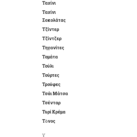
Ταχίνι
Ταχίνι
Σοκολάτας
Τζίντερ
Τζίντζερ
Τηγανίτες
Τομάτα
Τούλι
Τούρτες
Τρούφες
Τσάι Μάτσα
Τσένταρ
Τυρί Κρέμα
Τὀνος
Υ