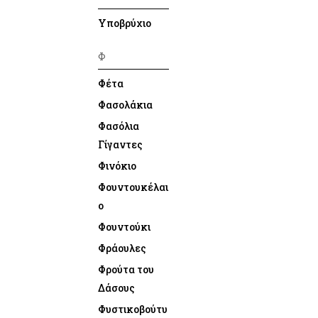
Υποβρύχιο
Φ
Φέτα
Φασολάκια
Φασόλια
Γίγαντες
Φινόκιο
Φουντουκέλαι
ο
Φουντούκι
Φράουλες
Φρούτα του
Δάσους
Φυστικοβούτυ