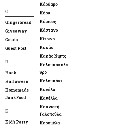
Κάρδαμο
G
Κάρυ
Κάσιους
Gingerbread
Κάστανο
Giveaway
Κίτρινο
Gouda
Κακάο
Guest Post
Κακάο Νιμπς
H
Καλαμποκάλε
υρο
Hack
Καλαμπόκι
Halloween
Κανέλα
Homemade
JunkFood
Κανέλλα
Καπνιστή
K
Γαλοπούλα
Kid's Party
Καραμέλα