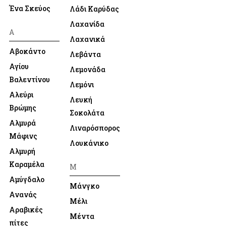
Ένα Σκεύος
Λάδι Καρύδας
Λαχανίδα
Α
Λαχανικά
Αβοκάντο
Λεβάντα
Αγίου
Λεμονάδα
Βαλεντίνου
Λεμόνι
Αλεύρι
Λευκή
Βρώμης
Σοκολάτα
Αλμυρά
Λιναρόσπορος
Μάφινς
Λουκάνικο
Αλμυρή
Καραμέλα
Μ
Αμύγδαλο
Μάνγκο
Ανανάς
Μέλι
Αραβικές
Μέντα
πίτες