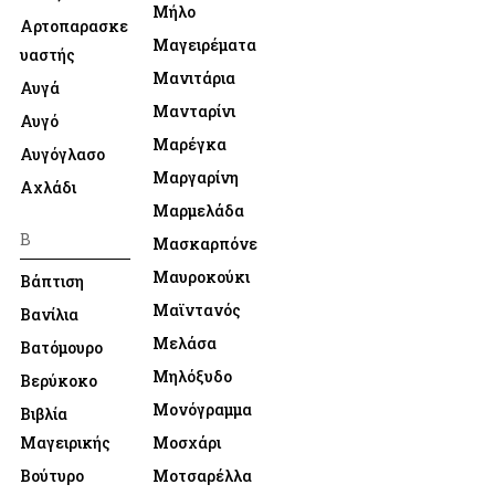
Μήλο
Αρτοπαρασκε
Μαγειρέματα
υαστής
Μανιτάρια
Αυγά
Μανταρίνι
Αυγό
Μαρέγκα
Αυγόγλασο
Μαργαρίνη
Αχλάδι
Μαρμελάδα
Β
Μασκαρπόνε
Μαυροκούκι
Βάπτιση
Μαϊντανός
Βανίλια
Μελάσα
Βατόμουρο
Μηλόξυδο
Βερύκοκο
Μονόγραμμα
Βιβλία
Μαγειρικής
Μοσχάρι
Βούτυρο
Μοτσαρέλλα