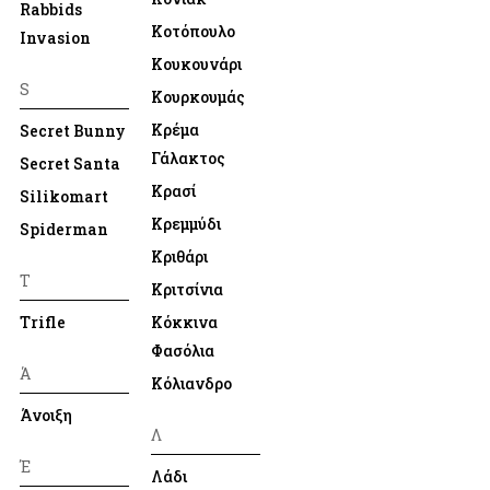
Rabbids
Κοτόπουλο
Invasion
Κουκουνάρι
S
Κουρκουμάς
Κρέμα
Secret Bunny
Γάλακτος
Secret Santa
Κρασί
Silikomart
Κρεμμύδι
Spiderman
Κριθάρι
T
Κριτσίνια
Trifle
Κόκκινα
Φασόλια
Ά
Κόλιανδρο
Άνοιξη
Λ
Έ
Λάδι