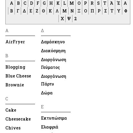
A
B
C
D
F
G
H
K
L
M
O
P
R
S
T
Ά
Έ
Α
Β
Γ
Δ
Ε
Ζ
Θ
Κ
Λ
Μ
Ν
Ξ
Ο
Π
Ρ
Σ
Τ
Υ
Φ
Χ
Ψ
2
A
Δ
AirFryer
Δαμάσκηνο
Διακόσμηση
B
Διοργάνωση
Blogging
Γεύματος
Blue Cheese
Διοργάνωση
Πάρτυ
Brownie
Δώρα
C
Ε
Cake
Εκτυπώσιμα
Cheesecake
Ελαφριά
Chives