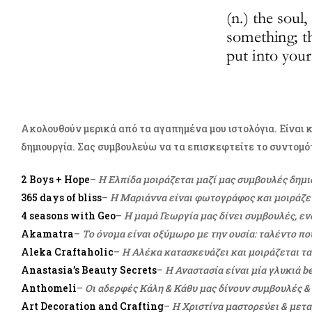
Ακολουθούν μερικά από τα αγαπημένα μου ιστολόγια. Είναι 
δημιουργία. Σας συμβουλεύω να τα επισκεφτείτε το συντομό
2 Boys + Hope
–
Η Ελπίδα μοιράζεται μαζί μας συμβουλές δημ
365 days of bliss
–
Η Μαριάννα είναι φωτογράφος και μοιράζετ
4 seasons with Geo
–
Η μαμά Γεωργία μας δίνει συμβουλές, ε
Akamatra
–
Το όνομα είναι οξύμωρο με την ουσία: ταλέντο πο
Aleka Craftaholic
–
Η Αλέκα κατασκευάζει και μοιράζεται τα
Anastasia’s Beauty Secrets
–
Η Αναστασία είναι μία γλυκιά 
Anthomeli
–
Οι αδερφές Κάλη & Κάθυ μας δίνουν συμβουλές &
Art Decoration and Crafting
–
Η Χριστίνα μαστορεύει & μεταμ