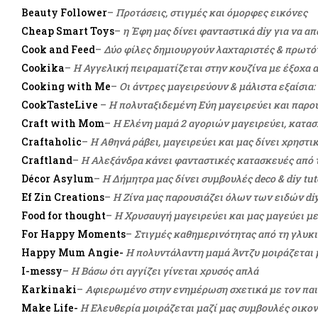
Beauty Follower
–
Προτάσεις, στιγμές και όμορφες εικόνες
Cheap Smart Toys
–
η Έφη μας δίνει φανταστικά diy για να α
Cook and Feed
–
Δύο φίλες δημιουργούν λαχταριστές & πρωτό
Cookika
–
Η
Αγγελική πειραματίζεται στην κουζίνα με έξοχα
Cooking with Me
–
Οι άντρες μαγειρεύουν & μάλιστα εξαίσια: 
CookTasteLive
–
H πολυταξιδεμένη Εύη μαγειρεύει και παρο
Craft with Mom
–
Η Ελένη μαμά 2 αγοριών μαγειρεύει, κατασ
Craftaholic
–
Η Αθηνά ράβει, μαγειρεύει και μας δίνει χρηστικ
Craftland
–
H Αλεξάνδρα κάνει φανταστικές κατασκευές από τσ
Décor Asylum
–
Η Δήμητρα μας δίνει συμβουλές deco & diy tu
Ef Zin Creations
–
H Ζίνα μας παρουσιάζει όλων των ειδών diy
Food for thought
–
Η Χρυσαυγή μαγειρεύει και μας μαγεύει με
For Happy Moments
–
Στιγμές καθημερινότητας από τη γλυκ
Happy Mum Angie-
Η πολυντάλαντη μαμά Άντζυ μοιράζεται 
I-messy
–
Η Βάσω ότι αγγίζει γίνεται χρυσός απλά
Κarkinaki
–
Αφιερωμένο στην ενημέρωση σχετικά με τον παιδ
Make Life-
Η Ελευθερία μοιράζεται μαζί μας συμβουλές οικο