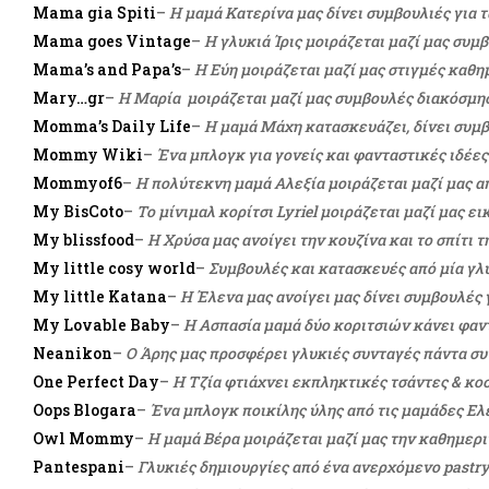
Μama gia Spiti
–
H μαμά Κατερίνα μας δίνει συμβουλιές για τα
Mama goes Vintage
–
Η γλυκιά Ίρις μοιράζεται μαζί μας συμβ
Mama’s and Papa’s
–
Η Εύη μοιράζεται μαζί μας στιγμές καθη
Mary…gr
–
Η Μαρία μοιράζεται μαζί μας συμβουλές διακόσμη
Momma’s Daily Life
–
Η μαμά Μάχη κατασκευάζει, δίνει συμβ
Mommy Wiki
–
Ένα μπλογκ για γονείς και φανταστικές ιδέε
Mommyof6
–
Η πολύτεκνη μαμά Αλεξία μοιράζεται μαζί μας α
My BisCoto
–
Το μίνιμαλ κορίτσι Lyriel μοιράζεται μαζί μας ε
My blissfood
–
Η Χρύσα μας ανοίγει την κουζίνα και το σπίτι 
My little cosy world
–
Συμβουλές και κατασκευές από μία γλ
My little Katana
–
Η Έλενα μας ανοίγει μας δίνει συμβουλές
My Lovable Baby
–
Η Ασπασία μαμά δύο κοριτσιών κάνει φαντ
Neanikon
–
Ο Άρης μας προσφέρει γλυκιές συνταγές πάντα συ
One Perfect Day
–
Η Τζία φτιάχνει εκπληκτικές τσάντες & κο
Oops Blogara
–
Ένα μπλογκ ποικίλης ύλης από τις μαμάδες Ε
Owl Mommy
–
Η μαμά Βέρα μοιράζεται μαζί μας την καθημερι
Pantespani
–
Γλυκιές δημιουργίες από ένα ανερχόμενο pastry 