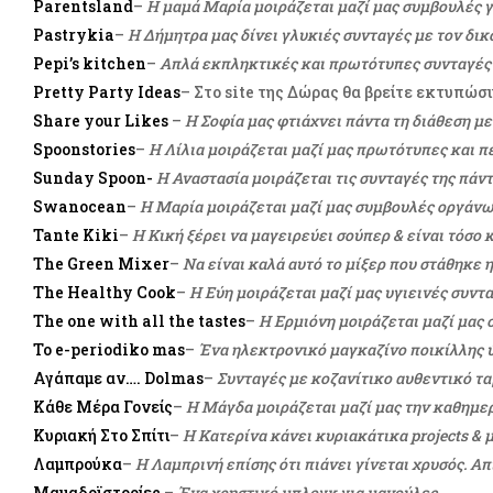
Parentsland
–
H μαμά Μαρία μοιράζεται μαζί μας συμβουλές γ
Pastrykia
–
Η Δήμητρα μας δίνει γλυκιές συνταγές με τον δικό
Pepi’s kitchen
–
Απλά εκπληκτικές και πρωτότυπες συνταγέ
Pretty Party Ideas
– Στο site της Δώρας θα βρείτε εκτυπώσι
Share your Likes
–
H Σοφία μας φτιάχνει πάντα τη διάθεση με
Spoonstories
–
Η Λίλια μοιράζεται μαζί μας πρωτότυπες και 
Sunday Spoon-
H Αναστασία μοιράζεται τις συνταγές της πάν
Swanocean
–
Η Μαρία μοιράζεται μαζί μας συμβουλές οργάνω
Tante Kiki
–
Η Κική ξέρει να μαγειρεύει σούπερ & είναι τόσο 
The Green Mixer
–
Να είναι καλά αυτό το μίξερ που στάθηκε 
The Ηealthy Cook
–
Η Εύη μοιράζεται μαζί μας υγιεινές συντ
The one with all the tastes
–
Η Ερμιόνη μοιράζεται μαζί μας
To e-periodiko mas
–
Ένα ηλεκτρονικό μαγκαζίνο ποικίλλης 
Αγάπαμε αν…. Dolmas
–
Συνταγές με κοζανίτικο αυθεντικό τ
Κάθε Μέρα Γονείς
–
Η Μάγδα μοιράζεται μαζί μας την καθημερι
Κυριακή Στο Σπίτι
–
Η Κατερίνα κάνει κυριακάτικα projects &
Λαμπρούκα
–
Η Λαμπρινή επίσης ότι πιάνει γίνεται χρυσός. Α
Μαμαδοϊστορίες
–
Ένα χρηστικό μπλογκ για μανούλες