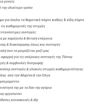
ια γονείς
 της ιδιαίτερο τρόπο
ς
μα για όοολα τα θεματικά πάρτυ καθώς & είδη πάρτυ
 τις καθημερινές της στιγμές
πεντανόστιμες συνταγές
τα με χαμόγελο & θετική ενέργεια
σης & διακόσμησης όπως και συνταγές
καλή που τα μοιράζεται μαζί μας
η αφορμή για τις υπέροχες συνταγές της Τάνιας
αγές & συμβουλές διατροφής
 σούπερ συνταγές & γλυκιές στιγμές καθημερινότητας
ύλης από την Μαρίνα & την Όλγα
αμπεραμέντο
νότητά της με τα δύο της αγόρια
 μας οργανώνει
πίθανες κατασκευές & diy