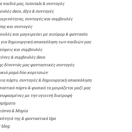
 παιδιά μας, tutorials & συνταγές
ουλές deco, diys & συνταγές
μερινότητας, συνταγές και συμβουλές
σης και συνταγές
ουλές και μαγειρεύει με χιούμορ & φαντασία
ς για δημιουργική απασχόληση των παιδιών μας
πόψεις και συμβουλές
ικόνες & συμβουλές deco
της δίνοντάς μας φανταστικές συνταγές
υκιά μαμά δύο κοριτσιών
 για πάρτυ, συνταγές & δημιουργική απασχόληση
αστικά πάρτυ & φυσικά τα μοιράζεται μαζί μας
νυφασμένες με την υγιεινή διατροφή
σμήματα
λεάννα & Μαρία
νότητά της & φανταστικά tips
blog.