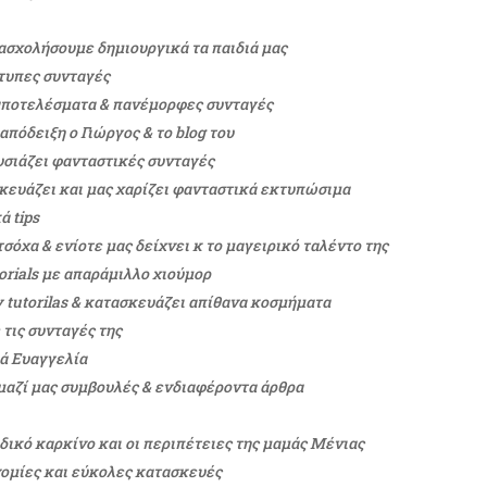
πασχολήσουμε δημιουργικά τα παιδιά μας
τυπες συνταγές
 αποτελέσματα & πανέμορφες συνταγές
απόδειξη ο Γιώργος & το blog του
υσιάζει φανταστικές συνταγές
κευάζει και μας χαρίζει φανταστικά εκτυπώσιμα
ά tips
όχα & ενίοτε μας δείχνει κ το μαγειρικό ταλέντο της
torials με απαράμιλλο χιούμορ
 tutorilas & κατασκευάζει απίθανα κοσμήματα
 τις συνταγές της
ιά Ευαγγελία
μαζί μας συμβουλές & ενδιαφέροντα άρθρα
ικό καρκίνο και οι περιπέτειες της μαμάς Μένιας
νομίες και εύκολες κατασκευές