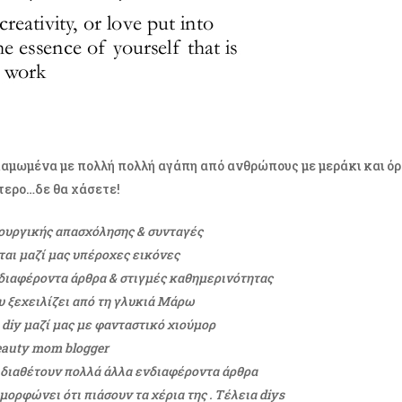
καμωμένα με πολλή πολλή αγάπη από ανθρώπους με μεράκι και όρ
τερο…δε θα χάσετε!
ιουργικής απασχόλησης & συνταγές
αι μαζί μας υπέροχες εικόνες
νδιαφέροντα άρθρα & στιγμές καθημερινότητας
υ ξεχειλίζει από τη γλυκιά Μάρω
 diy μαζί μας με φανταστικό χιούμορ
beauty mom blogger
 διαθέτουν πολλά άλλα ενδιαφέροντα άρθρα
ορφώνει ότι πιάσoυν τα χέρια της . Τέλεια diys