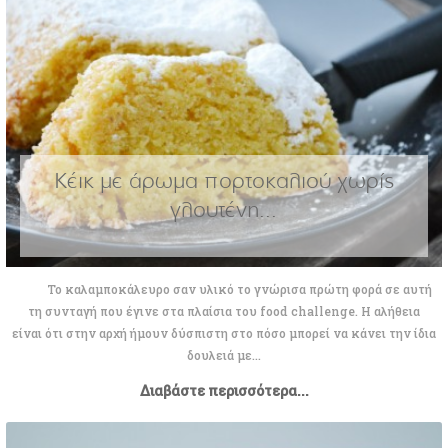
Κέικ με άρωμα πορτοκαλιού χωρίς
γλουτένη...
To καλαμποκάλευρο σαν υλικό το γνώρισα πρώτη φορά σε αυτή
τη συνταγή που έγινε στα πλαίσια του food challenge. Η αλήθεια
είναι ότι στην αρχή ήμουν δύσπιστη στο πόσο μπορεί να κάνει την ίδια
δουλειά με...
Διαβάστε περισσότερα...