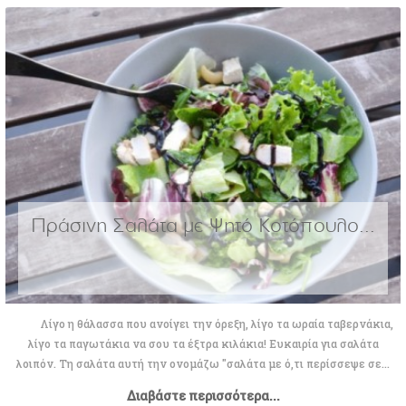
Πράσινη Σαλάτα με Ψητό Κοτόπουλο...
Λίγο η θάλασσα που ανοίγει την όρεξη, λίγο τα ωραία ταβερνάκια,
λίγο τα παγωτάκια να σου τα έξτρα κιλάκια! Ευκαιρία για σαλάτα
λοιπόν. Τη σαλάτα αυτή την ονομάζω "σαλάτα με ό,τι περίσσεψε σε...
Διαβάστε περισσότερα...