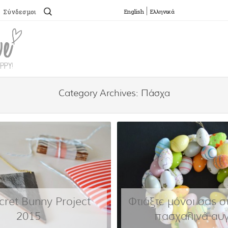
Αναζήτηση
English
Ελληνικά
Σύνδεσμοι
για:
SKIP TO CONTENT
Menu
Category Archives:
Πάσχα
ret Bunny Project
Φτιάξτε μόνοι σας σ
2015
πασχαλινά αυγ