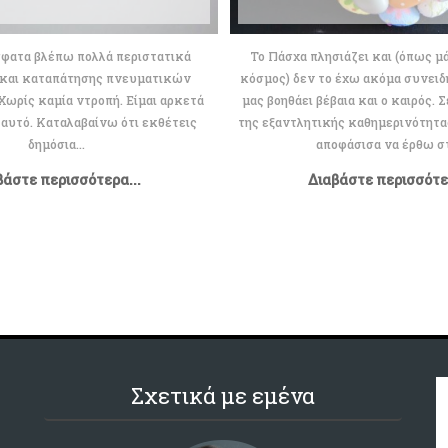
βλέπω πολλά περιστατικά
Το Πάσχα πλησιάζει και (όπως μ
και καταπάτησης πνευματικών
κόσμος) δεν το έχω ακόμα συνειδη
Χωρίς καμία ντροπή. Είμαι αρκετά
μας βοηθάει βέβαια και ο καιρός. 
αυτό. Καταλαβαίνω ότι εκθέτεις
της εξαντλητικής καθημερινότητας
δημόσια...
αποφάσισα να έρθω στ
βάστε περισσότερα...
Διαβάστε περισσότερ
Σχετικά με εμένα