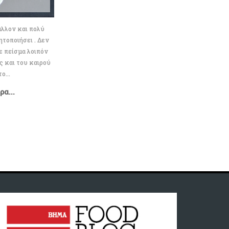
άλλον και πολύ
τοποιήσει . Δεν
Σε πείσμα λοιπόν
 και του καιρού
ο...
α...