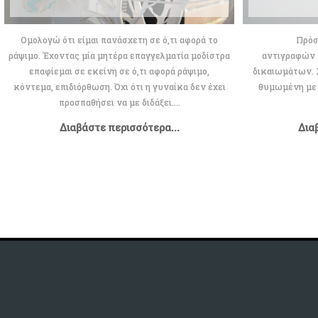
Ομολογώ ότι είμαι πανάσχετη σε ό,τι αφορά το
Πρόσφατα 
ράψιμο. Έχοντας μία μητέρα επαγγελματία μοδίστρα
αντιγραφών 
επαφίεμαι σε εκείνη σε ό,τι αφορά ράψιμο,
δικαιωμάτων. 
κόντεμα, επιδιόρθωση. Όχι ότι η γυναίκα δεν έχει
θυμωμένη με 
προσπαθήσει να με διδάξει....
Διαβάστε περισσότερα...
Δια