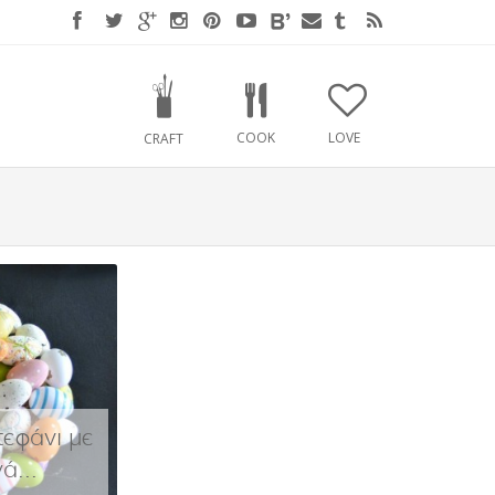
COOK
LOVE
CRAFT
τεφάνι με
ά...