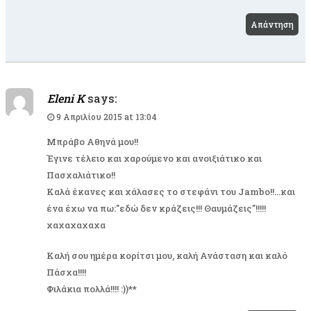
Απάντηση
Eleni K
says:
9 Απριλίου 2015 at 13:04
Μπράβο Αθηνά μου!!
Έγινε τέλειο και χαρούμενο και ανοιξιάτικο και
Πασχαλιάτικο!!
Καλά έκανες και χάλασες το στεφάνι του Jambo!!…και
ένα έχω να πω:"εδώ δεν κράζεις!!! Θαυμάζεις"!!!!!
χαχαχαχαχα
Καλή σου ημέρα κορίτσι μου, καλή Ανάσταση και καλό
Πάσχα!!!!
Φιλάκια πολλά!!!! :))**