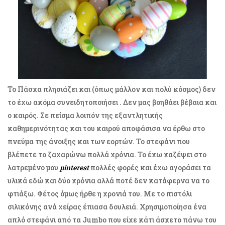
Το Πάσχα πλησιάζει και (όπως μάλλον και πολύ κόσμος) δεν
το έχω ακόμα συνειδητοποιήσει . Δεν μας βοηθάει βέβαια και
ο καιρός. Σε πείσμα λοιπόν της εξαντλητικής
καθημερινότητας και του καιρού αποφάσισα να έρθω στο
πνεύμα της άνοιξης και των εορτών. Το στεφάνι που
βλέπετε το ζαχαρώνω πολλά χρόνια. Το έχω χαζέψει στο
λατρεμένο μου
pinterest
πολλές φορές και έχω αγοράσει τα
υλικά εδώ και δύο χρόνια αλλά ποτέ δεν κατάφερνα να το
φτιάξω. Φέτος όμως ήρθε η χρονιά του. Με το πιστόλι
σιλικόνης ανά χείρας έπιασα δουλειά. Χρησιμοποίησα ένα
απλό στεφάνι από τα Jumbo που είχε κάτι άσχετο πάνω του