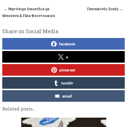
←
Νηστίσιμο Smoothie με
Πασχαλινές Ευχές
→
Post navigation
Μπανάνα & Γάλα Φουντουκιού
Share on Social Media
facebook
x
pinterest
tumblr
email
Related posts...