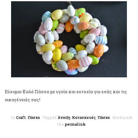
Εύχομαι Καλό Πάσχα με υγεία και ευτυχία για εσάς και τις
οικογένειές σας!
In
Craft
,
Πάσχα
Tagged
Άνοιξη
,
Κατασκευές
,
Πάσχα
Bookmark
the
permalink
.