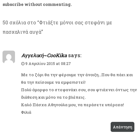
subscribe
without commenting.
50 σχόλια στο “
Φτιάξτε μόνοι σας στεφάνι με
πασχαλινά αυγά
”
Αγγελική~CooKika
says:
9 Απριλίου 2015 at 08:27
Με το ζόρι θα την φέρουμε την άνοιξη…Που θα πάει και
θα την πείσουμε να εμφανιστεί!
Πολύ όμορφο το στεφανάκι σου, σου φτιάχνει όντως την
διάθεση και μόνο να το βλέπεις.
Καλό Πάσχα Αθηνούλα μου, να περάσετε υπέροχα!
Φιλιά
Απάντηση