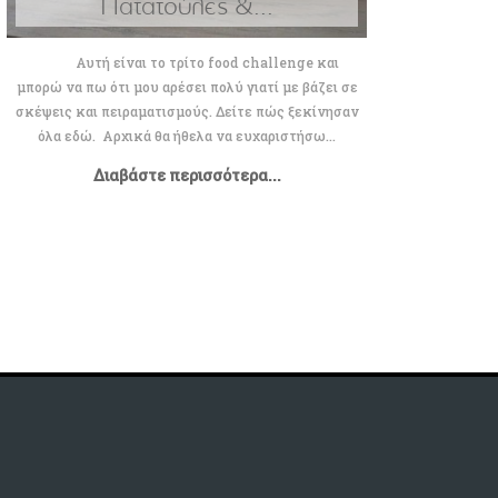
Πατατούλες &...
Αυτή είναι το τρίτο food challenge και
μπορώ να πω ότι μου αρέσει πολύ γιατί με βάζει σε
σκέψεις και πειραματισμούς. Δείτε πώς ξεκίνησαν
όλα εδώ. Αρχικά θα ήθελα να ευχαριστήσω...
Διαβάστε περισσότερα...