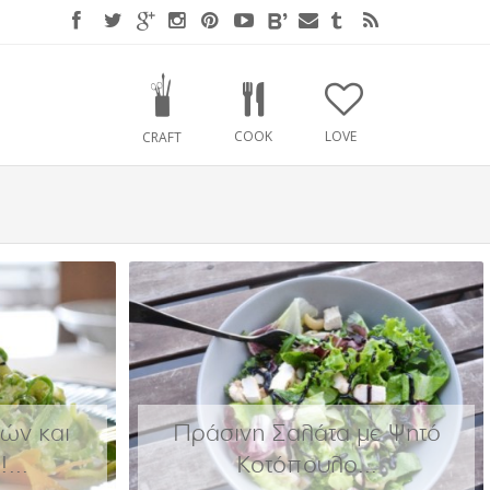
COOK
LOVE
CRAFT
ών και
Πράσινη Σαλάτα με Ψητό
...
Κοτόπουλο...