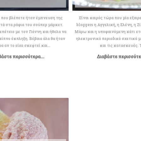
 που βλέπετε ήταν έμπνευση της
Είναι καιρός τώρα που μία εξαιρ
τά στα ράφια του σούπερ μάρκετ.
bloggers η Αγγελική, η Ελένη, η Ζί
επέτειο με τον Γιάννη και ήθελα να
Μάρω και η υποφαινόμενη κάτι ετο
είπνο έκπληξη. Βέβαια όλα θα ήταν
ηλεκτρονικό περιοδικό σχετικά μ
α αν το είχα σκεφτεί και...
και τις κατασκευές. Τ
βάστε περισσότερα...
Διαβάστε περισσότερ