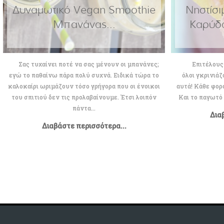
Δυναμωτικό Vegan Smoothie
Νηστίσ
Μπανάνας...
Καρύδα
Σας τυχαίνει ποτέ να σας μένουν οι μπανάνες;
Επιτέλους και
εγώ το παθαίνω πάρα πολύ συχνά. Ειδικά τώρα το
όλοι γκρινιάζ
καλοκαίρι ωριμάζουν τόσο γρήγορα που οι ένοικοι
αυτά! Κάθε φορ
του σπιτιού δεν τις προλαβαίνουμε. Έτσι λοιπόν
Και το παγωτό 
πάντα...
Δια
Διαβάστε περισσότερα...