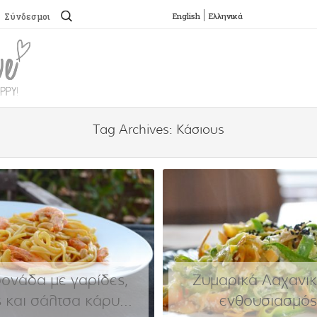
Αναζήτηση
English
Ελληνικά
Σύνδεσμοι
για:
SKIP TO CONTENT
Menu
Tag Archives:
Κάσιους
νάδα με γαρίδες,
Ζυμαρικά Λαχανικ
 και σάλτσα κάρυ...
ενθουσιασμός!