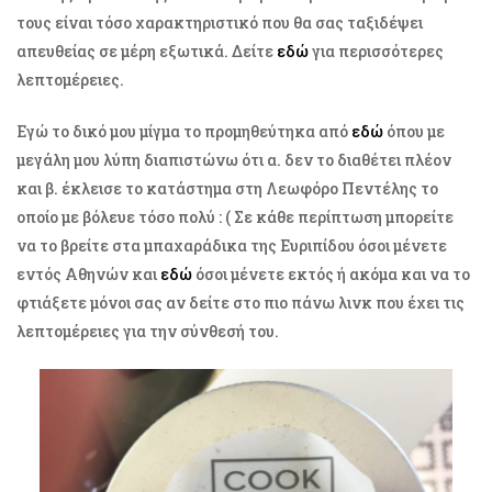
τους είναι τόσο χαρακτηριστικό που θα σας ταξιδέψει
απευθείας σε μέρη εξωτικά. Δείτε
εδώ
για περισσότερες
λεπτομέρειες.
Εγώ το δικό μου μίγμα το προμηθεύτηκα από
εδώ
όπου με
μεγάλη μου λύπη διαπιστώνω ότι α. δεν το διαθέτει πλέον
και β. έκλεισε το κατάστημα στη Λεωφόρο Πεντέλης το
οποίο με βόλευε τόσο πολύ : ( Σε κάθε περίπτωση μπορείτε
να το βρείτε στα μπαχαράδικα της Ευριπίδου όσοι μένετε
εντός Αθηνών και
εδώ
όσοι μένετε εκτός ή ακόμα και να το
φτιάξετε μόνοι σας αν δείτε στο πιο πάνω λινκ που έχει τις
λεπτομέρειες για την σύνθεσή του.