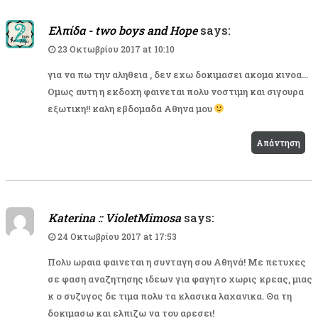
Ελπίδα - two boys and Hope
says:
23 Οκτωβρίου 2017 at 10:10
για να πω την αληθεια , δεν εχω δοκιμασει ακομα κινοα…
Ομως αυτη η εκδοχη φαινεται πολυ νοστιμη και σιγουρα
εξωτικη!! καλη εβδομαδα Αθηνα μου
Απάντηση
Katerina :: VioletMimosa
says:
24 Οκτωβρίου 2017 at 17:53
Πολυ ωραια φαινεται η συνταγη σου Αθηνά! Με πετυχες
σε φαση αναζητησης ιδεων για φαγητο χωρις κρεας, μιας
κ ο συζυγος δε τιμα πολυ τα κλασικα λαχανικα. Θα τη
δοκιμασω και ελπιζω να του αρεσει!