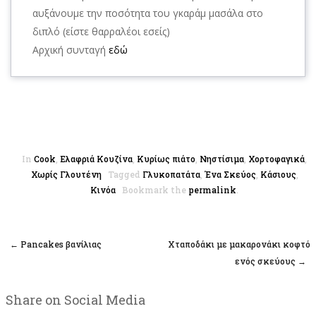
αυξάνουμε την ποσότητα του γκαράμ μασάλα στο
διπλό (είστε θαρραλέοι εσείς)
Αρχική συνταγή
εδώ
In
Cook
,
Ελαφριά Κουζίνα
,
Κυρίως πιάτο
,
Νηστίσιμα
,
Χορτοφαγικά
,
Χωρίς Γλουτένη
Tagged
Γλυκοπατάτα
,
Ένα Σκεύος
,
Κάσιους
,
Κινόα
Bookmark the
permalink
.
←
Pancakes βανίλιας
Xταποδάκι με μακαρονάκι κοφτό
Post navigation
ενός σκεύους
→
Share on Social Media