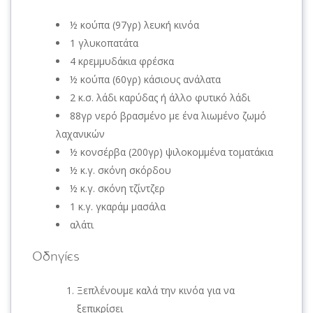
½ κούπα (97γρ) λευκή κινόα
1 γλυκοπατάτα
4 κρεμμυδάκια φρέσκα
½ κούπα (60γρ) κάσιους ανάλατα
2 κ.σ. λάδι καρύδας ή άλλο φυτικό λάδι
88γρ νερό βρασμένο με ένα λιωμένο ζωμό
λαχανικών
½ κονσέρβα (200γρ) ψιλοκομμένα τοματάκια
½ κ.γ. σκόνη σκόρδου
½ κ.γ. σκόνη τζίντζερ
1 κ.γ. γκαράμ μασάλα
αλάτι
Οδηγίες
Ξεπλένουμε καλά την κινόα για να
ξεπικρίσει