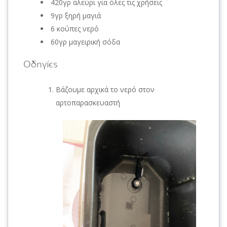
420γρ αλεύρι για όλες τις χρήσεις
9γρ ξηρή μαγιά
6 κούπες νερό
60γρ μαγειρική σόδα
Οδηγίες
Βάζουμε αρχικά το νερό στον
αρτοπαρασκευαστή