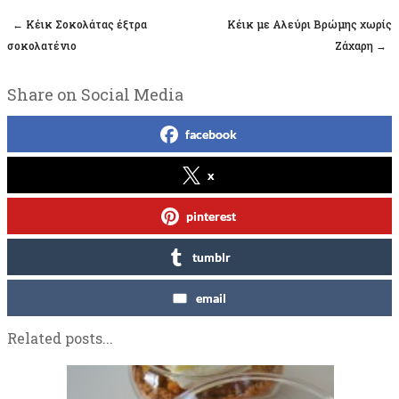
←
Κέικ Σοκολάτας έξτρα
Κέικ με Αλεύρι Βρώμης χωρίς
Post navigation
σοκολατένιο
Ζάχαρη
→
Share on Social Media
facebook
x
pinterest
tumblr
email
Related posts...