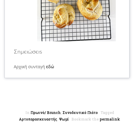
Σημειώσεις
Αρχική συνταγή
εδώ
In
Πρωινό/ Brunch
,
Συνοδευτικό Πιάτο
Tagged
Αρτοπαρασκευαστής
,
Ψωμί
Bookmark the
permalink
.