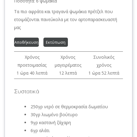
Ποσότητα:
6 ψωμάκια
Τα πιο αφράτα και τραγανά ψωμάκια πρέτζελ που
ετοιμάζονται πανεύκολα με τον αρτοπαρασκευαστή
μας
Αποθήκευση
Εκτύπωση
Χρόνος
Χρόνος
Συνολικός
προετοιμασίας
μαγειρέματος
χρόνος
1 ώρα 40 λεπτά
12 λεπτά
1 ώρα 52 λεπτά
Συστατικά
250γρ νερό σε θερμοκρασία δωματίου
30γρ λιωμένο βούτυρο
9γρ καστανή ζάχαρη
6γρ αλάτι