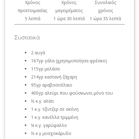
Χρόνος
Χρόνος
Συνολικός
προετοιμασίας
μαγειρέματος
χρόνος
5 λεπτά
1 ώρα 30 λεπτά
1 ώρα 35 λεπτά
Συστατικά
2 αυγά
167γρ γάλα (χρησιμοποίησα φρέσκο)
115γρ μελάσα
214γρ καστανή ζάχαρη
95γρ αραβοσιτέλαιο
400γρ αλεύρι που φούσκωνει μόνο του
½ κ.γ. αλάτι
1 κ.γ. τζίντζερ σε σκόνη
1 κ.γ. κανέλλα τριμμένη
¼ κ.γ. γαρύφαλλο
½ κ.γ μοσχοκάρυδο