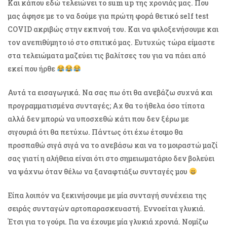
Και κάπου εδώ τελειώνει το sum up της χρονιάς μας. Που
μας άφησε με το να δούμε για πρώτη φορά θετικό self test
COVID ακριβώς στην εκπνοή του. Και να φιλοξενήσουμε και
τον ανεπιθύμητο ιό στο σπιτικό μας. Ευτυχώς τώρα είμαστε
στα τελειώματα μαζεύει τις βαλίτσες του για να πάει από
εκεί που ήρθε
Αυτά τα εισαγωγικά. Να σας πω ότι θα ανεβάζω συχνά και
προγραμματισμένα συνταγές; Αχ θα το ήθελα όσο τίποτα
αλλά δεν μπορώ να υποσχεθώ κάτι που δεν ξέρω με
σιγουριά ότι θα πετύχω. Πάντως ότι έχω έτοιμο θα
προσπαθώ σιγά σιγά να το ανεβάσω και να το μοιραστώ μαζί
σας γιατί η αλήθεια είναι ότι στο σημειωματάριο δεν βολεύει
να ψάχνω όταν θέλω να ξαναφτιάξω συνταγές μου
Είπα λοιπόν να ξεκινήσουμε με μία συνταγή συνέχεια της
σειράς συνταγών αρτοπαρασκευαστή. Εννοείται γλυκιά.
Έτσι για το γούρι. Για να έχουμε μία γλυκιά χρονιά. Νομίζω