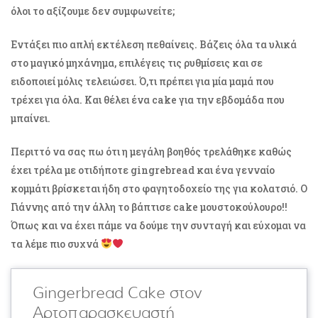
όλοι το αξίζουμε δεν συμφωνείτε;
Εντάξει πιο απλή εκτέλεση πεθαίνεις. Βάζεις όλα τα υλικά
στο μαγικό μηχάνημα, επιλέγεις τις ρυθμίσεις και σε
ειδοποιεί μόλις τελειώσει. Ό,τι πρέπει για μία μαμά που
τρέχει για όλα. Και θέλει ένα cake για την εβδομάδα που
μπαίνει.
Περιττό να σας πω ότι η μεγάλη βοηθός τρελάθηκε καθώς
έχει τρέλα με οτιδήποτε gingrebread και ένα γενναίο
κομμάτι βρίσκεται ήδη στο φαγητοδοχείο της για κολατσιό. Ο
Γιάννης από την άλλη το βάπτισε cake μουστοκούλουρο!!
Όπως και να έχει πάμε να δούμε την συνταγή και εύχομαι να
τα λέμε πιο συχνά
Gingerbread Cake στον
Αρτοπαρασκευαστή