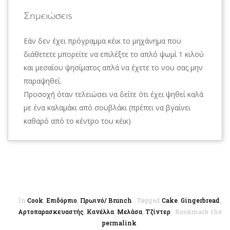
Σημειώσεις
Εάν δεν έχει πρόγραμμα κέικ το μηχάνημα που
διάθετετε μπορείτε να επιλέξτε το απλό ψωμί 1 κιλού
και μεσαίου ψησίματος απλά να έχετε το νου σας μην
παραψηθεί.
Προσοχή όταν τελειώσει να δείτε ότι έχει ψηθεί καλά
με ένα καλαμάκι από σουβλάκι (πρέπει να βγαίνει
καθαρό από το κέντρο του κέικ)
In
Cook
,
Επιδόρπιο
,
Πρωινό/ Brunch
Tagged
Cake
,
Gingerbread
,
Αρτοπαρασκευαστής
,
Κανέλλα
,
Μελάσα
,
Τζίντερ
Bookmark the
permalink
.