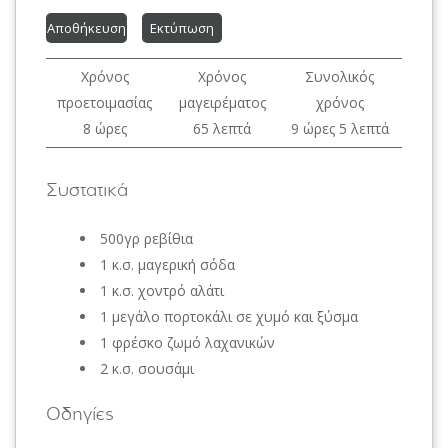
Αποθήκευση
Εκτύπωση
Χρόνος
Χρόνος
Συνολικός
προετοιμασίας
μαγειρέματος
χρόνος
8 ώρες
65 λεπτά
9 ώρες 5 λεπτά
Συστατικά
500γρ ρεβίθια
1 κ.σ. μαγερική σόδα
1 κ.σ. χοντρό αλάτι
1 μεγάλο πορτοκάλι σε χυμό και ξύσμα
1 φρέσκο ζωμό λαχανικών
2 κ.σ. σουσάμι
Οδηγίες