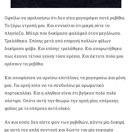
Οφείλω να ομολογήσω ότι δεν είχα μαγειρέψει ποτέ ρεβίθια.
Το ξέρω ντροπή μου. Και εννοείται ότι μικρή ούτε τα
πλησίαζα. Μέχρι που δοκίμασα φαλάφελ όταν μεγάλωσα.
Τρελάθηκα. Επίσης μετά από επιμονή πολλών φίλων
δοκίμασα φάβα. Και επίσης τρελάθηκα. Και αναρωτήθηκα
πώς έχανα τέτοια γεύση τόσα χρόνια. Και έκτοτε πολύ μου
αρέσουν τα ρεβίθια.
Και αποφάσισα να αρχίσω επιτέλους τα μαγειρεύω και μόνη
μου. Για αρχή είπα να τα συνδυάσω με αρωματικό
πορτοκαλάκι. Και η αλήθεια είναι ότι βγήκαν πολύ πολύ
νόστιμα. Οπότε αυτή την θεωρώ την αρχή μίας υπέροχης
φιλίας με το υπέροχο αυτό υλικό.
Αν και εσείς δεν είστε φαν των ρεβιθιών, κάντε μία δοκιμή
με αυτή την απλή συνταγή και δώστε του μία ευκαιρία