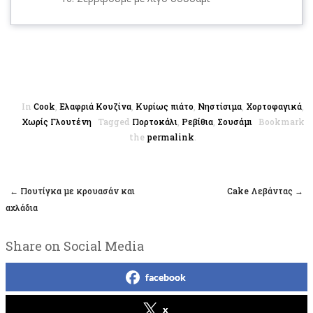
In
Cook
,
Ελαφριά Κουζίνα
,
Κυρίως πιάτο
,
Νηστίσιμα
,
Χορτοφαγικά
,
Χωρίς Γλουτένη
Tagged
Πορτοκάλι
,
Ρεβίθια
,
Σουσάμι
Bookmark
the
permalink
.
←
Πουτίγκα με κρουασάν και
Cake Λεβάντας
→
Post navigation
αχλάδια
Share on Social Media
facebook
x