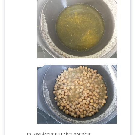
Σερβίρουμε με λίγο σουσάμι