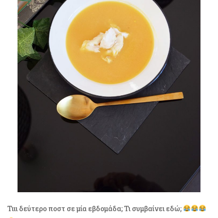
Τιιι δεύτερο ποστ σε μία εβδομάδα; Τι συμβαίνει εδώ;