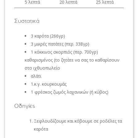
5 λεπτά
20 λεπτά
25 λεπτά
Συστατικά
3 καρότα (266γρ)
3 μικρές πατάτες (περ. 338γρ)
1 κόκκινος σκορπιός (περ. 700γρ)
καθαρισμένος (το ζητάτε να σας το καθαρίσουν
στο ιχθυοπωλείο
αλάτι
1.κ.γ. κουρκουμάς
1 φρέσκος ζωμός λαχανικών (ή κύβος)
Οδηγίες
Ξεφλουδίζουμε και κόβουμε σε ροδέλες τα
καρότα