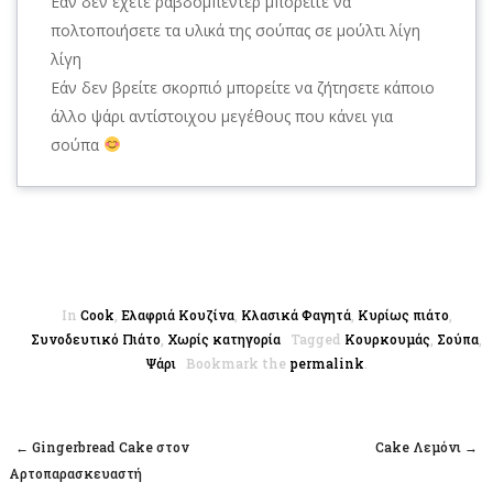
Εάν δεν έχετε ραβδομπέντερ μπορείτε να
πολτοποιήσετε τα υλικά της σούπας σε μούλτι λίγη
λίγη
Εάν δεν βρείτε σκορπιό μπορείτε να ζήτησετε κάποιο
άλλο ψάρι αντίστοιχου μεγέθους που κάνει για
σούπα
In
Cook
,
Ελαφριά Κουζίνα
,
Κλασικά Φαγητά
,
Κυρίως πιάτο
,
Συνοδευτικό Πιάτο
,
Χωρίς κατηγορία
Tagged
Κουρκουμάς
,
Σούπα
,
Ψάρι
Bookmark the
permalink
.
←
Gingerbread Cake στον
Cake Λεμόνι
→
Post navigation
Αρτοπαρασκευαστή