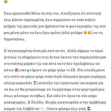
Έχω οργανωθεί θέλω να σας πω. Αναζήτησα ότι συνταγή
έχω κάπου σημειωμένη, έχω σημειώσει σε ποια κάρτα
μνήμης της μηχανής μου βρίσκονται οι φωτογραφίες της και
μου μένει μόνο να έχω λίγο χρόνο (εδώ γελάμε
) να τις
δημοσιεύσω.
Η συγκεκριμένη είναι μία από αυτές. Αλλά σήμερα το πρωί
(εννοώ το αξημέρωτο στις 6) που έκανα την παραγγελία μου
στο σούπερ μάρκετ (ω ναι ούτε αυτό δεν προλαβαίνω να
κάνω
) σκεφτόμουν να φάμε ψάρι το ΣΚ. Και επειδή μέσα
στο σπίτι να ψήσω ψάρι πολύ πολύ δύσκολα (κυρία περίεργη
εδώ με μυρωδιές
) κοίταξα την πρόγνωση του καιρού για
να δω αν θα μπορέσουμε να τα ψήσουμε στην ψησταριά μας
όπως κάνουμε συνήθως. Και είδα ότι έρχεται νέο κύμα
κακοκαιρίας. Η Ελπίδα. Να μία χιονονιφάδα στην πρόβλεψη
καιρού του Σαββάτου
. Οπότε ψήσιμο έξω γιόκ
.