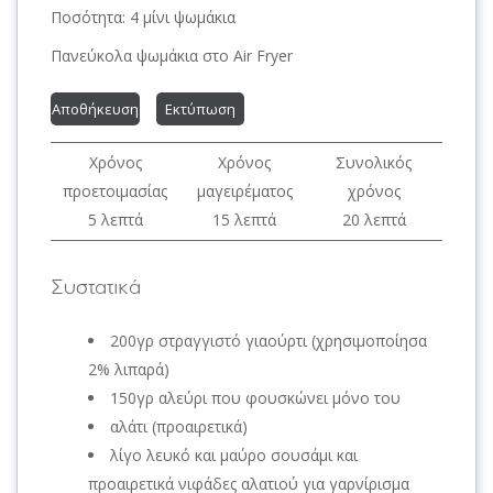
Ποσότητα:
4 μίνι ψωμάκια
Πανεύκολα ψωμάκια στο Air Fryer
Αποθήκευση
Εκτύπωση
Χρόνος
Χρόνος
Συνολικός
προετοιμασίας
μαγειρέματος
χρόνος
5 λεπτά
15 λεπτά
20 λεπτά
Συστατικά
200γρ στραγγιστό γιαούρτι (χρησιμοποίησα
2% λιπαρά)
150γρ αλεύρι που φουσκώνει μόνο του
αλάτι (προαιρετικά)
λίγο λευκό και μαύρο σουσάμι και
προαιρετικά νιφάδες αλατιού για γαρνίρισμα