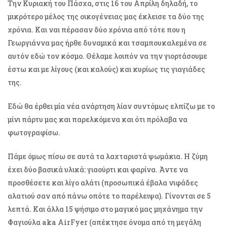
Την Κυριακή του Πάσχα, στις 16 του Απρίλη δηλαδή, το
μικρότερο μέλος της οικογένειας μας έκλεισε τα δύο της
χρόνια. Και ναι πέρασαν δύο χρόνια από τότε που η
Γεωργιάννα μας ήρθε δυναμικά και τσαμπουκαλεμένα σε
αυτόν εδώ τον κόσμο. Θέλαμε λοιπόν να την γιορτάσουμε
έστω και με λίγους (και καλούς) και κυρίως τις γιαγιάδες
της.
Εδώ θα έρθει μία νέα ανάρτηση λίαν συντόμως ελπίζω με το
μίνι πάρτυ μας και παρελκόμενα και ότι πρόλαβα να
φωτογραφίσω.
Πάμε όμως πίσω σε αυτά τα λαχταριστά ψωμάκια. Η ζύμη
έχει δύο βασικά υλικά: γιαούρτι και φαρίνα. Άντε να
προσθέσετε και λίγο αλάτι (προσωπικά έβαλα νιφάδες
αλατιού σαν από πάνω οπότε το παρέλειψα). Γίνονται σε 5
λεπτά. Και άλλα 15 ψήσιμο στο μαγικό μας μηχάνημα την
Φαγιούλα aka AirFyer (απέκτησε όνομα από τη μεγάλη