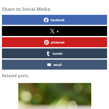
Share on Social Media
facebook
x
pinterest
tumblr
email
Related posts...