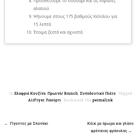
Προσθέτουμε το σουσάμι και τις νιφάδες
αλατιού
Ψήνουμε στους 175 βαθμούς Κελσίου για
15 λεπτά
Έτοιμα ζεστά και αχνιστά
In
Ελαφριά Κουζίνα
,
Πρωινό/ Brunch
,
Συνοδευτικό Πιάτο
Tagged
AirFryer
,
Γιαούρτι
Bookmark the
permalink
.
←
Γίγαντες με Σπανάκι
Κέικ με άρωμα και γλάσο
Post navigation
φρέσκιας φράουλας
→