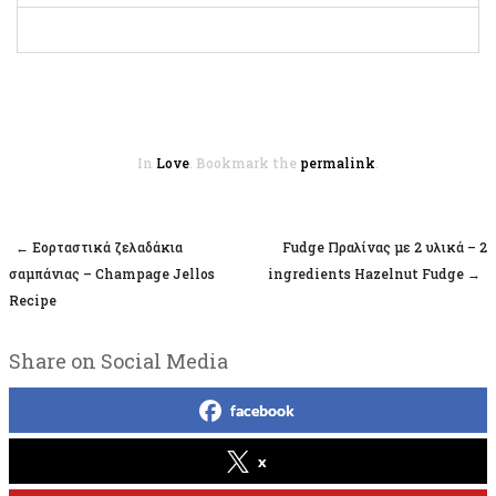
In
Love
. Bookmark the
permalink
.
←
Εορταστικά ζελαδάκια
Fudge Πραλίνας με 2 υλικά – 2
Post navigation
σαμπάνιας – Champage Jellos
ingredients Hazelnut Fudge
→
Recipe
Share on Social Media
facebook
x