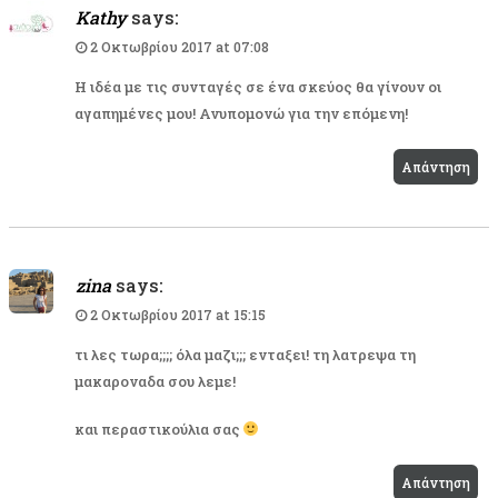
Kathy
says:
2 Οκτωβρίου 2017 at 07:08
Η ιδέα με τις συνταγές σε ένα σκεύος θα γίνουν οι
αγαπημένες μου! Ανυπομονώ για την επόμενη!
Απάντηση
zina
says:
2 Οκτωβρίου 2017 at 15:15
τι λες τωρα;;;; όλα μαζι;;; ενταξει! τη λατρεψα τη
μακαροναδα σου λεμε!
και περαστικούλια σας
Απάντηση