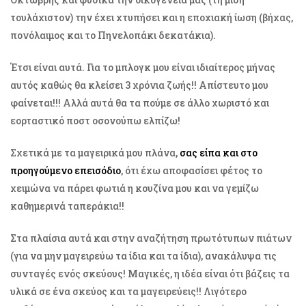
τουλάχιστον) την έχει χτυπήσει και η εποχιακή ίωση (βήχας,
πονόλαιμος και το Πηνελοπάκι δεκατάκια).
Έτσι είναι αυτά. Για το μπλογκ μου είναι ιδιαίτερος μήνας
αυτός καθώς θα κλείσει 3 χρόνια ζωής!! Απίστευτο μου
φαίνεται!!! Αλλά αυτά θα τα πούμε σε άλλο χωριστό και
εορταστικό ποστ οσονούπω ελπίζω!
Σχετικά με τα μαγειρικά μου πλάνα,
σας είπα και στο
προηγούμενο επεισόδιο
, ότι έχω αποφασίσει φέτος το
χειμώνα να πάρει φωτιά η κουζίνα μου και να γεμίζω
καθημερινά ταπεράκια!!
Στα πλαίσια αυτά και στην αναζήτηση πρωτότυπων πιάτων
(για να μην μαγειρεύω τα ίδια και τα ίδια), ανακάλυψα τις
συνταγές ενός σκεύους! Μαγικές, η ιδέα είναι ότι βάζεις τα
υλικά σε ένα σκεύος και τα μαγειρεύεις!! Λιγότερο