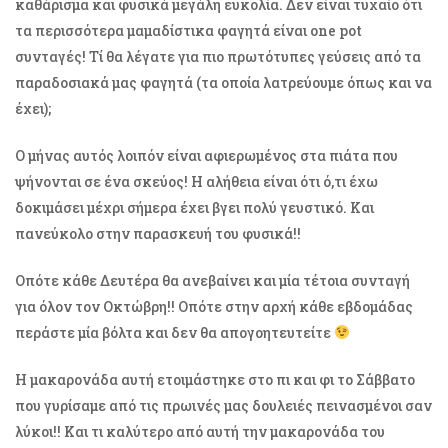
καθάρισμα και φυσικά μεγάλη ευκολία. Δεν είναι τυχαίο ότι
τα περισσότερα μαμαδίστικα φαγητά είναι one pot
συνταγές! Τί θα λέγατε για πιο πρωτότυπες γεύσεις από τα
παραδοσιακά μας φαγητά (τα οποία λατρεύουμε όπως και να
έχει);
Ο μήνας αυτός λοιπόν είναι αφιερωμένος στα πιάτα που
ψήνονται σε ένα σκεύος! Η αλήθεια είναι ότι ό,τι έχω
δοκιμάσει μέχρι σήμερα έχει βγει πολύ γευστικό. Και
πανεύκολο στην παρασκευή του φυσικά!!
Οπότε κάθε Δευτέρα θα ανεβαίνει και μία τέτοια συνταγή
για όλον τον Οκτώβρη!! Οπότε στην αρχή κάθε εβδομάδας
περάστε μία βόλτα και δεν θα απογοητευτείτε
Η μακαρονάδα αυτή ετοιμάστηκε στο πι και φι το Σάββατο
που γυρίσαμε από τις πρωινές μας δουλειές πεινασμένοι σαν
λύκοι!! Και τι καλύτερο από αυτή την μακαρονάδα του