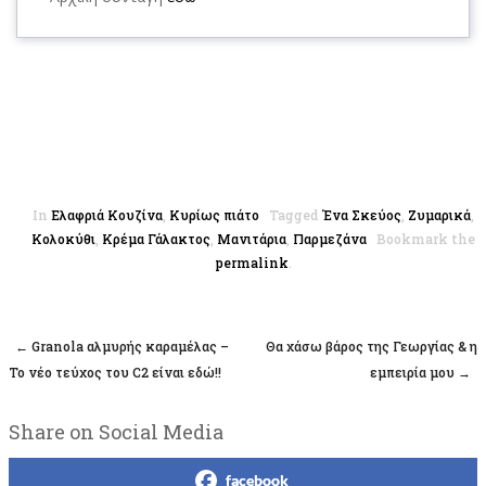
In
Ελαφριά Κουζίνα
,
Κυρίως πιάτο
Tagged
Ένα Σκεύος
,
Ζυμαρικά
,
Κολοκύθι
,
Κρέμα Γάλακτος
,
Μανιτάρια
,
Παρμεζάνα
Bookmark the
permalink
.
←
Granola αλμυρής καραμέλας –
Θα χάσω βάρος της Γεωργίας & η
Post navigation
To νέο τεύχος του C2 είναι εδώ!!
εμπειρία μου
→
Share on Social Media
facebook