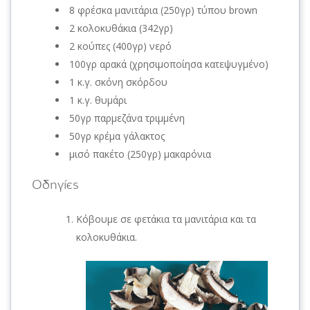
8 φρέσκα μανιτάρια (250γρ) τύπου brown
2 κολοκυθάκια (342γρ)
2 κούπες (400γρ) νερό
100γρ αρακά (χρησιμοποίησα κατεψυγμένο)
1 κ.γ. σκόνη σκόρδου
1 κ.γ. θυμάρι
50γρ παρμεζάνα τριμμένη
50γρ κρέμα γάλακτος
μισό πακέτο (250γρ) μακαρόνια
Οδηγίες
Κόβουμε σε φετάκια τα μανιτάρια και τα
κολοκυθάκια.