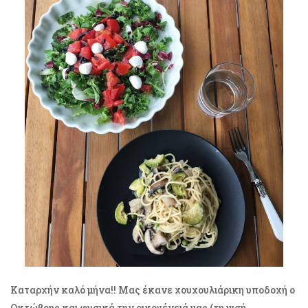
Καταρχήν καλό μήνα!! Μας έκανε χουχουλιάρικη υποδοχή ο
Οκτώβρης και φυσικά την οικογένειά μας (τη μισή