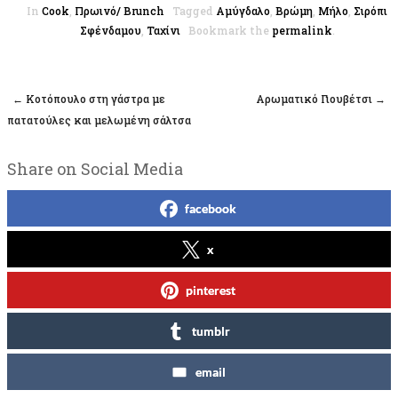
In
Cook
,
Πρωινό/ Brunch
Tagged
Αμύγδαλο
,
Βρώμη
,
Μήλο
,
Σιρόπι
Σφένδαμου
,
Ταχίνι
Bookmark the
permalink
.
←
Κοτόπουλο στη γάστρα με
Αρωματικό Γιουβέτσι
→
Post navigation
πατατούλες και μελωμένη σάλτσα
Share on Social Media
facebook
x
pinterest
tumblr
email