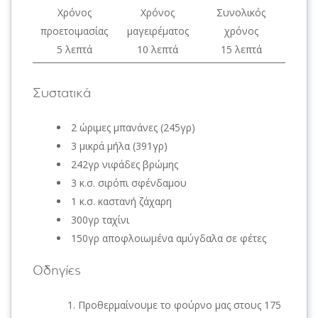
Χρόνος
Χρόνος
Συνολικός
προετοιμασίας
μαγειρέματος
χρόνος
5 λεπτά
10 λεπτά
15 λεπτά
Συστατικά
2 ώριμες μπανάνες (245γρ)
3 μικρά μήλα (391γρ)
242γρ νιφάδες βρώμης
3 κ.σ. σιρόπι σφένδαμου
1 κ.σ. καστανή ζάχαρη
300γρ ταχίνι
150γρ αποφλοιωμένα αμύγδαλα σε φέτες
Οδηγίες
Προθερμαίνουμε το φούρνο μας στους 175