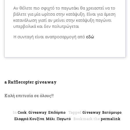
Αν θέλετε πιο σφιχτό το παγωτάκι θα χρειαστεί να το
βάλετε για μία ωρίτσα στην κατάψυξη. Είναι για άμεση
κατανάλωση γιατί αν μείνει στην κατάψυξη παγώνει
υπερβολικά και δεν πολυτρώγεται
Η συνταγή είναι αναπροσαρμογή από
εδώ
a Rafflecopter giveaway
Καλή επιτυχία σε όλους!!
In
Cook
,
Giveaway
,
Επιδόρπιο
Tagged
Giveaway
,
Βατόμουρο
,
Ελαφριά Κουζίνα
,
Μέλι
,
Παγωτό
Bookmark the
permalink
.