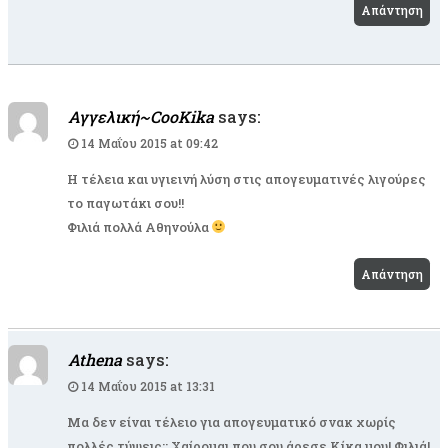
Απάντηση
Αγγελική~CooKika
says:
14 Μαΐου 2015 at 09:42
Η τέλεια και υγιεινή λύση στις απογευματινές λιγούρες
το παγωτάκι σου!!
Φιλιά πολλά Αθηνούλα
Απάντηση
Athena
says:
14 Μαΐου 2015 at 13:31
Μα δεν είναι τέλειο για απογευματικό σνακ χωρίς
πολλές τύψεις;; Χαίρομαι που σου άρεσε Κίκα μου! Φιλιά!