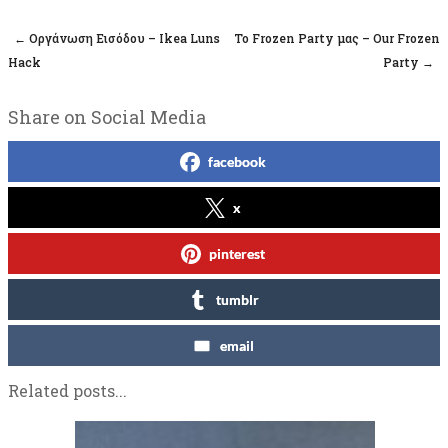
←
Οργάνωση Εισόδου – Ikea Luns
Το Frozen Party μας – Our Frozen
Post navigation
Hack
Party
→
Share on Social Media
facebook
x
pinterest
tumblr
email
Related posts...