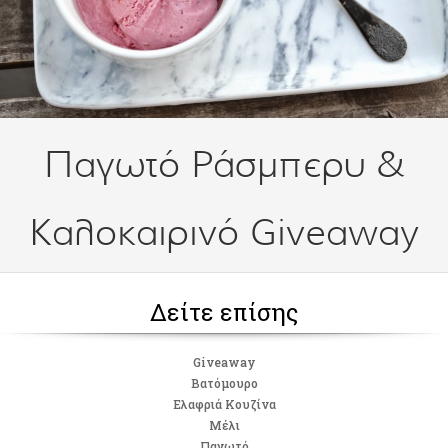
Παγωτό Ράσμπερυ &
Καλοκαιρινό Giveaway
Δείτε επίσης
Giveaway
Βατόμουρο
Ελαφριά Κουζίνα
Μέλι
Παγωτό