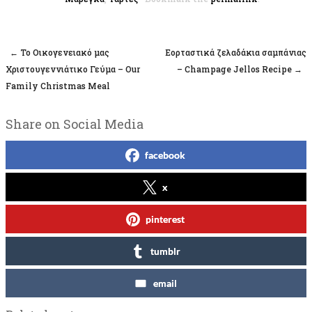
←
Το Οικογενειακό μας
Εορταστικά ζελαδάκια σαμπάνιας
Post navigation
Χριστουγεννιάτικο Γεύμα – Our
– Champage Jellos Recipe
→
Family Christmas Meal
Share on Social Media
facebook
x
pinterest
tumblr
email