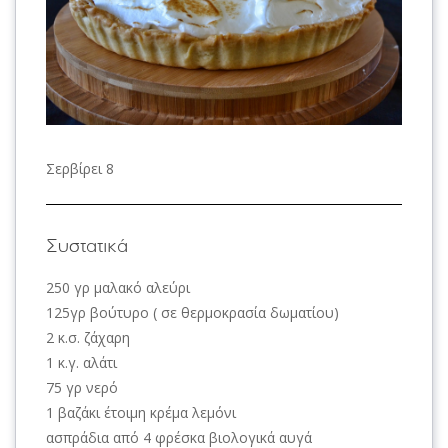
Σερβίρει 8
Συστατικά
250 γρ μαλακό αλεύρι
125γρ βούτυρο ( σε θερμοκρασία δωματίου)
2 κ.σ. ζάχαρη
1 κ.γ. αλάτι
75 γρ νερό
1 βαζάκι έτοιμη κρέμα λεμόνι
ασπράδια από 4 φρέσκα βιολογικά αυγά