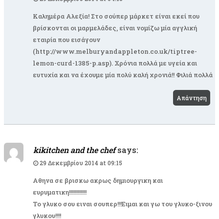
Καλημέρα Αλεξία! Στο σούπερ μάρκετ είναι εκεί που
βρίσκονται οι μαρμελάδες, είναι νομίζω μία αγγλική
εταιρία που εισάγουν
(
http://www.melburyandappleton.co.uk/tiptree-
lemon-curd-1385-p.asp
). Χρόνια πολλά με υγεία και
ευτυχία και να έχουμε μία πολύ καλή χρονιά!! Φιλιά πολλά
Απάντηση
kikitchen and the chef
says:
29 Δεκεμβρίου 2014 at 09:15
Αθηνα σε βρισκω ακρως δημιουργικη και
ευρυματικη!!!!!!!!!!!!
Το γλυκο σου ειναι σουπερ!!!Ειμαι και γω του γλυκο-ξινου
γλυκου!!!!