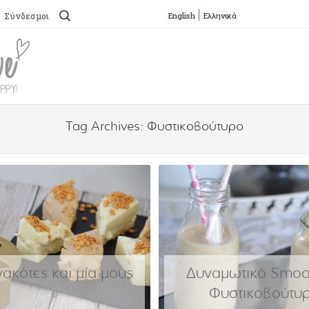
Αναζήτηση
English
Ελληνικά
Σύνδεσμοι
για:
SKIP TO CONTENT
Menu
Tag Archives:
Φυστικοβούτυρο
ακότες και μία μους
Δυναμωτικό Smoot
Φυστικοβούτυρ