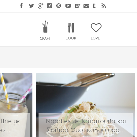
COOK
LOVE
CRAFT
hie με
Noodles με Κοτόπουλο και
ο...
Σάλτσα Φυστικοβούτυρο...